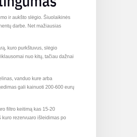
ėtingumas
umo ir aukšto slėgio. Šiuolaikinės
onentų darbe. Net mažiausias
rą, kuro purkštuvus, slėgio
iklausomai nuo kitų, tačiau dažnai
linas, vanduo kure arba
gedimas gali kainuoti 200-600 eurų
o filtro keitimą kas 15-20
š kuro rezervuaro išleidimas po