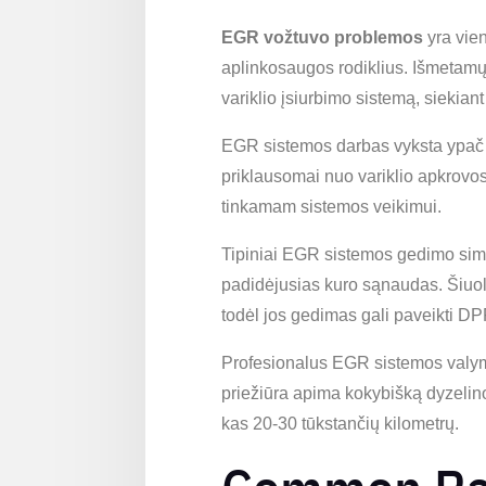
EGR vožtuvo problemos
yra vien
aplinkosaugos rodiklius. Išmetamųj
variklio įsiurbimo sistemą, siekian
EGR sistemos darbas vyksta ypač sud
priklausomai nuo variklio apkrovo
tinkamam sistemos veikimui.
Tipiniai EGR sistemos gedimo simpt
padidėjusias kuro sąnaudas. Šiuol
todėl jos gedimas gali paveikti D
Profesionalus EGR sistemos valyma
priežiūra apima kokybišką dyzelin
kas 20-30 tūkstančių kilometrų.