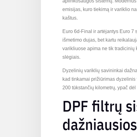
aplinkosaugos sistemų. Modernus dy
emisijas, kuro tiekimą ir variklio
kaštus.
Euro 6d-Final ir artėjantys Euro 7 
išmetimo dujas, bet kartu reikalauj
varikliuose apima ne tik tradicinių
slėgiais.
Dyzelinių variklių savininkai dažn
kad tinkamai prižiūrimas dyzelinis 
200 tūkstančių kilometrų, ypač dėl
DPF filtrų s
dažniausio