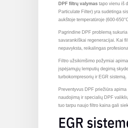
DPF filtrų valymas
tapo vienu iš d
Particulate Filter) yra sudėtinga s
aukštoje temperatūroje (600-650°C)
Pagrindine DPF problemą sukuria tr
savarankiškai regeneracijai. Kai fi
nepavyksta, reikalingas profesion
Filtro užsikimšimo požymiai apima
įspėjamųjų lemputių degimą skydelyj
turbokompresorių ir EGR sistemą.
Preventyvus DPF priežiūra apima r
naudojimą ir specialių DPF valikl
tuo tarpu naujo filtro kaina gali si
EGR sistem