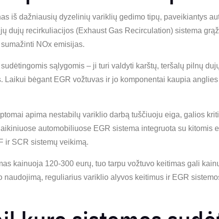
as iš dažniausių dyzelinių variklių gedimo tipų, paveikiantys a
ų dujų recirkuliacijos (Exhaust Gas Recirculation) sistema grąž
t sumažinti NOx emisijas.
ėtingomis sąlygomis – ji turi valdyti karštų, teršalų pilnų dujų s
s. Laikui bėgant EGR vožtuvas ir jo komponentai kaupia anglies
omai apima nestabilų variklio darbą tuščiuoju eiga, galios krit
aikiniuose automobiliuose EGR sistema integruota su kitomis e
PF ir SCR sistemų veikimą.
s kainuoja 120-300 eurų, tuo tarpu vožtuvo keitimas gali kain
o naudojimą, reguliarius variklio alyvos keitimus ir EGR siste