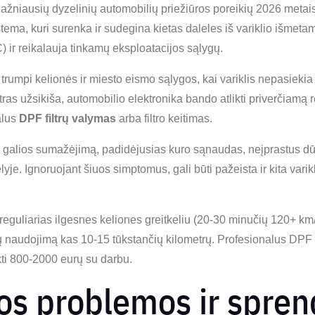
ažniausių dyzelinių automobilių priežiūros poreikių 2026 metais.
istema, kuri surenka ir sudegina kietas daleles iš variklio išmet
 ir reikalauja tinkamų eksploatacijos sąlygų.
umpi kelionės ir miesto eismo sąlygos, kai variklis nepasiekia t
ltras užsikiša, automobilio elektronika bando atlikti priverčiamą 
alus
DPF filtrų valymas
arba filtro keitimas.
 galios sumažėjimą, padidėjusias kuro sąnaudas, neįprastus d
e. Ignoruojant šiuos simptomus, gali būti pažeista ir kita varikl
eguliarias ilgesnes keliones greitkeliu (20-30 minučių 120+ km/
ių naudojimą kas 10-15 tūkstančių kilometrų. Profesionalus DP
ekti 800-2000 eurų su darbu.
os problemos ir spre