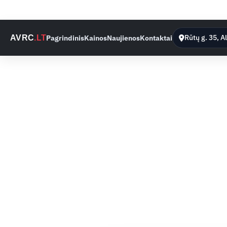
Rūtų g. 35, A
Pagrindinis
Kainos
Naujienos
Kontaktai
AVRC
.LT