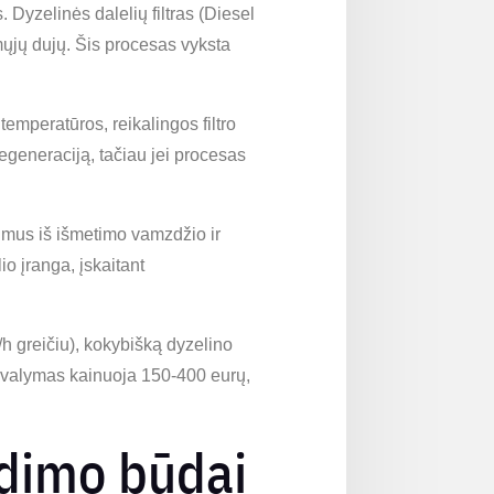
 Dyzelinės dalelių filtras (Diesel
amųjų dujų. Šis procesas vyksta
emperatūros, reikalingos filtro
regeneraciją, tačiau jei procesas
ūmus iš išmetimo vamzdžio ir
io įranga, įskaitant
h greičiu), kokybišką dyzelino
F valymas kainuoja 150-400 eurų,
ndimo būdai