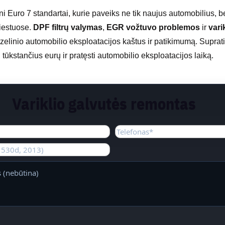
ni Euro 7 standartai, kurie paveiks ne tik naujus automobilius, 
iestuose.
DPF filtrų valymas
,
EGR vožtuvo problemos
ir
vari
dyzelinio automobilio eksploatacijos kaštus ir patikimumą. Supra
 tūkstančius eurų ir pratęsti automobilio eksploatacijos laiką.
Variklio galvutės remontas