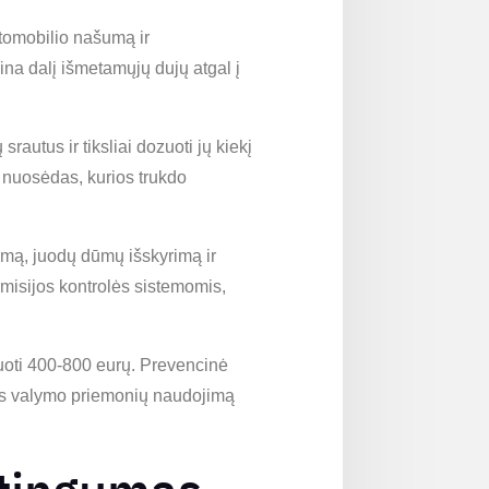
utomobilio našumą ir
ina dalį išmetamųjų dujų atgal į
rautus ir tiksliai dozuoti jų kiekį
 nuosėdas, kurios trukdo
imą, juodų dūmų išskyrimą ir
misijos kontrolės sistemomis,
uoti 400-800 eurų. Prevencinė
mos valymo priemonių naudojimą