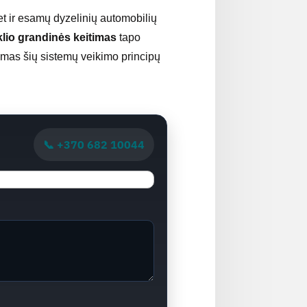
bet ir esamų dyzelinių automobilių
klio grandinės keitimas
tapo
timas šių sistemų veikimo principų
📞 +370 682 10044