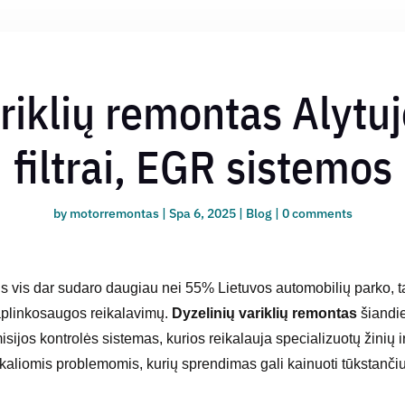
ariklių remontas Alytu
filtrai, EGR sistemos
by
motorremontas
|
Spa 6, 2025
|
Blog
|
0 comments
s vis dar sudaro daugiau nei 55% Lietuvos automobilių parko, t
 aplinkosaugos reikalavimų.
Dyzelinių variklių remontas
šiandie
ijos kontrolės sistemas, kurios reikalauja specializuotų žinių ir
nikaliomis problemomis, kurių sprendimas gali kainuoti tūkstanči