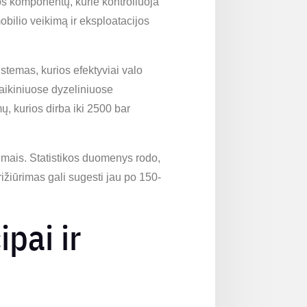
os komponentų, kurie kontroliuoja
obilio veikimą ir eksploatacijos
istemas, kurios efektyviai valo
laikiniuose dyzeliniuose
mų, kurios dirba iki 2500 bar
dimais. Statistikos duomenys rodo,
rižiūrimas gali sugesti jau po 150-
pai ir