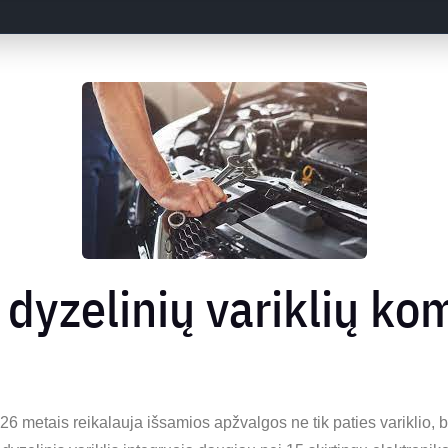
 dyzelinių variklių ko
6 metais reikalauja išsamios apžvalgos ne tik paties variklio, b