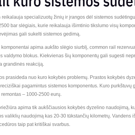
l kuro sistemos sud
s
reikalauja specializuotų žinių ir įrangos dėl sistemos sudėting
500 bar slėgiais, kurie reikalauja išimtinio tikslumo visų komp
ėjimas gali sukelti sistemos gedimą.
 komponentai apima aukšto slėgio siurblį, common rail rezervua
kos valdymo blokus. Kiekvienas šių komponentų gali sugesti nepr
 grandinės reakciją.
s prasideda nuo kuro kokybės problemų. Prastos kokybės dyze
i preciziškai pagamintus sistemos komponentus. Kuro purkštuvų 
io remontas – 1000-2500 eurų.
iežiūra apima tik aukščiausios kokybės dyzelino naudojimą, kur
mos valiklių naudojimą kas 20-30 tūkstančių kilometrų. Vandens i
edūros taip pat kritiškai svarbus.