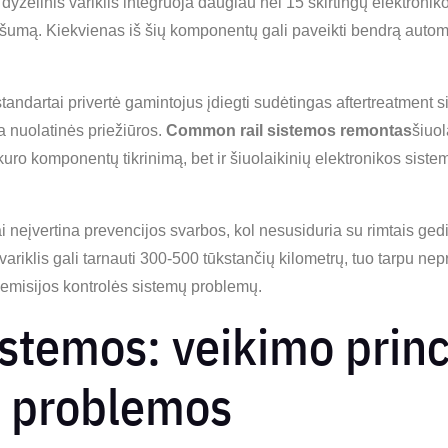
zelinis variklis integruoja daugiau nei 15 skirtingų elektronik
 našumą. Kiekvienas iš šių komponentų gali paveikti bendrą autom
standartai privertė gamintojus įdiegti sudėtingas aftertreatment s
a nuolatinės priežiūros.
Common rail sistemos remontas
šiuo
 kuro komponentų tikrinimą, bet ir šiuolaikinių elektronikos siste
ai neįvertina prevencijos svarbos, kol nesusiduria su rimtais ge
variklis gali tarnauti 300-500 tūkstančių kilometrų, tuo tarpu nep
 emisijos kontrolės sistemų problemų.
istemos: veikimo princi
s problemos