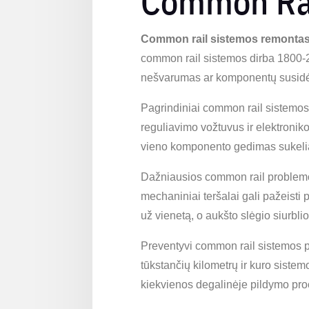
Common Rai
Common rail sistemos remonta
common rail sistemos dirba 1800-2
nešvarumas ar komponentų susidėv
Pagrindiniai common rail sistemos
reguliavimo vožtuvus ir elektroni
vieno komponento gedimas sukelia
Dažniausios common rail problemo
mechaniniai teršalai gali pažeist
už vienetą, o aukšto slėgio siurbl
Preventyvi common rail sistemos pr
tūkstančių kilometrų ir kuro siste
kiekvienos degalinėje pildymo proc