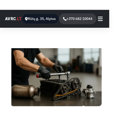
AVRC
.LT
Rūtų g. 35, Alytus
+370 682 10044