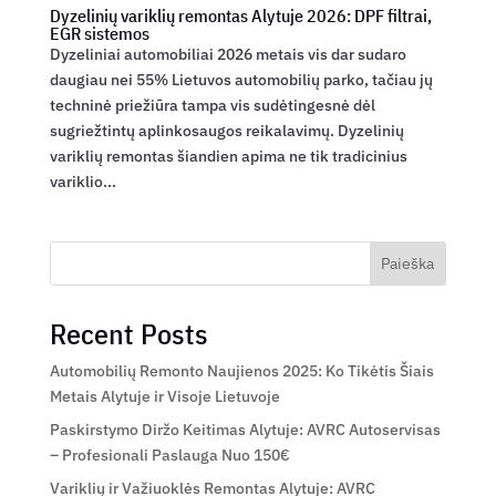
Dyzelinių variklių remontas Alytuje 2026: DPF filtrai,
EGR sistemos
Dyzeliniai automobiliai 2026 metais vis dar sudaro
daugiau nei 55% Lietuvos automobilių parko, tačiau jų
techninė priežiūra tampa vis sudėtingesnė dėl
sugriežtintų aplinkosaugos reikalavimų. Dyzelinių
variklių remontas šiandien apima ne tik tradicinius
variklio...
Paieška
Recent Posts
Automobilių Remonto Naujienos 2025: Ko Tikėtis Šiais
Metais Alytuje ir Visoje Lietuvoje
Paskirstymo Diržo Keitimas Alytuje: AVRC Autoservisas
– Profesionali Paslauga Nuo 150€
Variklių ir Važiuoklės Remontas Alytuje: AVRC