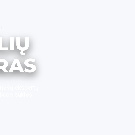
I
LIŲ
RAS
 mūsų ekspertų
ikios būklės.