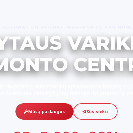
TIKSLUMAS KIEKVIENAI TRANSPORTO PRIEMONE
YTAUS VARIK
MONTO CENT
eprilygstamą automobilių aptarnavimo kokybę su
išventusia palaikyti jūsų transporto priemonę pu
Mūsų paslaugos
Susisiekti