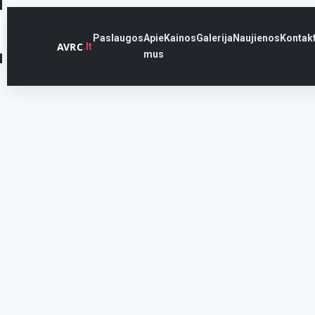
Paslaugos
Apie
Kainos
Galerija
Naujienos
Kontakt
AVRC
.lt
mus