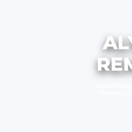
AL
RE
Išbandykite n
komanda, pas