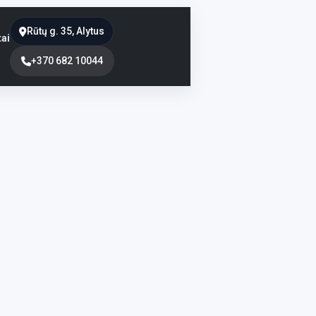
Rūtų g. 35, Alytus
ai
+370 682 10044