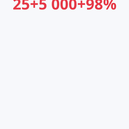
25+
5 000+
98%