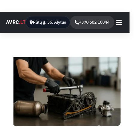
AVRC
.LT
Rūtų g. 35, Alytus
+370 682 10044