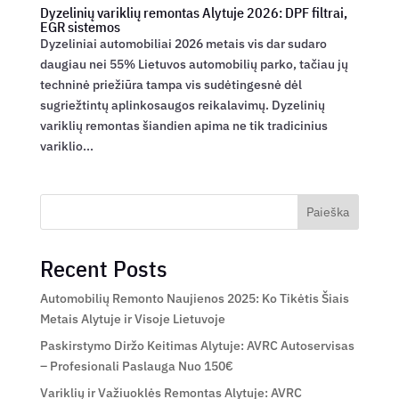
Dyzelinių variklių remontas Alytuje 2026: DPF filtrai,
EGR sistemos
Dyzeliniai automobiliai 2026 metais vis dar sudaro
daugiau nei 55% Lietuvos automobilių parko, tačiau jų
techninė priežiūra tampa vis sudėtingesnė dėl
sugriežtintų aplinkosaugos reikalavimų. Dyzelinių
variklių remontas šiandien apima ne tik tradicinius
variklio...
Paieška
Recent Posts
Automobilių Remonto Naujienos 2025: Ko Tikėtis Šiais
Metais Alytuje ir Visoje Lietuvoje
Paskirstymo Diržo Keitimas Alytuje: AVRC Autoservisas
– Profesionali Paslauga Nuo 150€
Variklių ir Važiuoklės Remontas Alytuje: AVRC