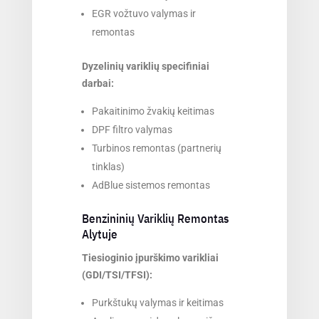
EGR vožtuvo valymas ir
remontas
Dyzelinių variklių specifiniai
darbai:
Pakaitinimo žvakių keitimas
DPF filtro valymas
Turbinos remontas (partnerių
tinklas)
AdBlue sistemos remontas
Benzininių Variklių Remontas
Alytuje
Tiesioginio įpurškimo varikliai
(GDI/TSI/TFSI):
Purkštukų valymas ir keitimas