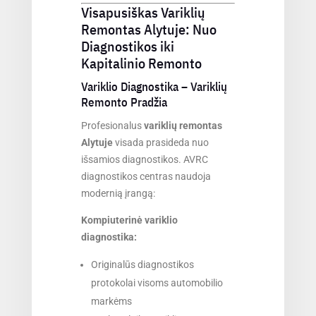
Visapusiškas Variklių
Remontas Alytuje: Nuo
Diagnostikos iki
Kapitalinio Remonto
Variklio Diagnostika – Variklių
Remonto Pradžia
Profesionalus
variklių remontas
Alytuje
visada prasideda nuo
išsamios diagnostikos. AVRC
diagnostikos centras naudoja
modernią įrangą:
Kompiuterinė variklio
diagnostika:
Originalūs diagnostikos
protokolai visoms automobilio
markėms