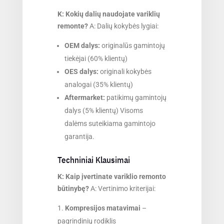
K: Kokių dalių naudojate variklių
remonte?
A: Dalių kokybės lygiai:
OEM dalys:
originalūs gamintojų
tiekėjai (60% klientų)
OES dalys:
originali kokybės
analogai (35% klientų)
Aftermarket:
patikimų gamintojų
dalys (5% klientų) Visoms
dalėms suteikiama gamintojo
garantija.
Techniniai Klausimai
K: Kaip įvertinate variklio remonto
būtinybę?
A: Vertinimo kriterijai:
Kompresijos matavimai
–
pagrindinių rodiklis