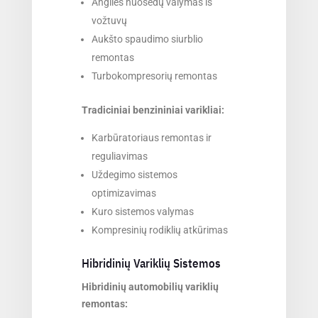
Anglies nuosėdų valymas iš
vožtuvų
Aukšto spaudimo siurblio
remontas
Turbokompresorių remontas
Tradiciniai benzininiai varikliai:
Karbūratoriaus remontas ir
reguliavimas
Uždegimo sistemos
optimizavimas
Kuro sistemos valymas
Kompresinių rodiklių atkūrimas
Hibridinių Variklių Sistemos
Hibridinių automobilių variklių
remontas: