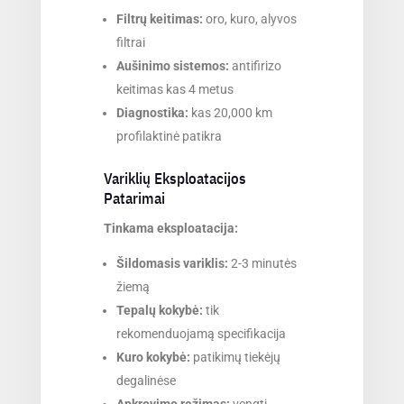
Filtrų keitimas:
oro, kuro, alyvos
filtrai
Aušinimo sistemos:
antifirizo
keitimas kas 4 metus
Diagnostika:
kas 20,000 km
profilaktinė patikra
Variklių Eksploatacijos
Patarimai
Tinkama eksploatacija:
Šildomasis variklis:
2-3 minutės
žiemą
Tepalų kokybė:
tik
rekomenduojamą specifikacija
Kuro kokybė:
patikimų tiekėjų
degalinėse
Apkrovimo režimas:
vengti