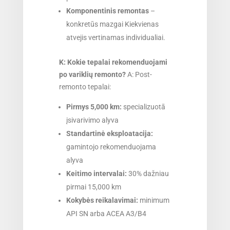
Komponentinis remontas
–
konkretūs mazgai Kiekvienas
atvejis vertinamas individualiai.
K: Kokie tepalai rekomenduojami
po variklių remonto?
A: Post-
remonto tepalai:
Pirmys 5,000 km:
specializuotā
įsivarivimo alyva
Standartinė eksploatacija:
gamintojo rekomenduojama
alyva
Keitimo intervalai:
30% dažniau
pirmai 15,000 km
Kokybės reikalavimai:
minimum
API SN arba ACEA A3/B4