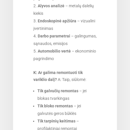
Alyvos analizė
– metalų dalelių
kiekis
Endoskopinė apžiūra
– vizualini
įvertinimas
Darbo parametrai
– galingumas,
sąnaudos, emisijos
Automobilio vertė
– ekonominio
pagrindimo
K: Ar galima remontuoti tik
variklio dalį?
A: Taip, siūlomė:
Tik galvučių remontas
– jei
blokas tvarkingas
Tik bloko remontas
– jei
galvutės geros būklės
Tik tarpinių keitimas
–
profilaktiniai remontai