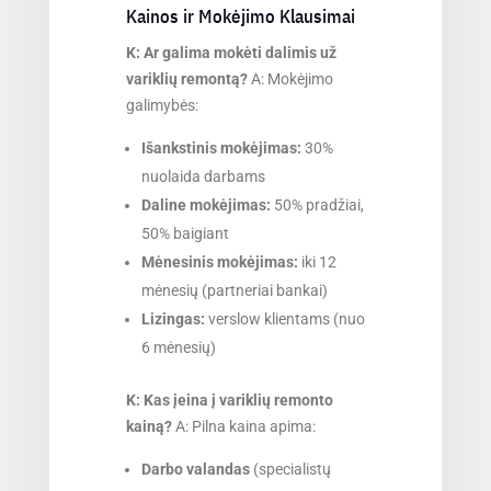
Kainos ir Mokėjimo Klausimai
K: Ar galima mokėti dalimis už
variklių remontą?
A: Mokėjimo
galimybės:
Išankstinis mokėjimas:
30%
nuolaida darbams
Daline mokėjimas:
50% pradžiai,
50% baigiant
Mėnesinis mokėjimas:
iki 12
mėnesių (partneriai bankai)
Lizingas:
verslow klientams (nuo
6 mėnesių)
K: Kas įeina į variklių remonto
kainą?
A: Pilna kaina apima:
Darbo valandas
(specialistų