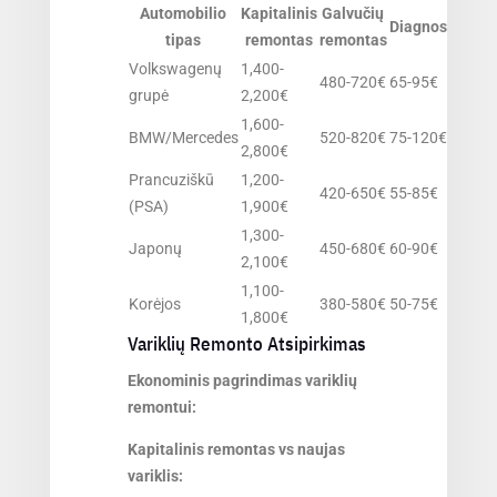
Automobilio
Kapitalinis
Galvučių
Diagnostika
tipas
remontas
remontas
Volkswagenų
1,400-
480-720€
65-95€
grupė
2,200€
1,600-
BMW/Mercedes
520-820€
75-120€
2,800€
Prancuziškū
1,200-
420-650€
55-85€
(PSA)
1,900€
1,300-
Japonų
450-680€
60-90€
2,100€
1,100-
Korėjos
380-580€
50-75€
1,800€
Variklių Remonto Atsipirkimas
Ekonominis pagrindimas variklių
remontui:
Kapitalinis remontas vs naujas
variklis: