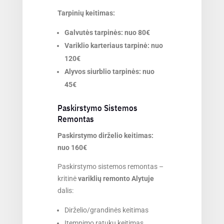
Tarpinių keitimas:
Galvutės tarpinės: nuo 80€
Variklio karteriaus tarpinė: nuo
120€
Alyvos siurblio tarpinės: nuo
45€
Paskirstymo Sistemos
Remontas
Paskirstymo dirželio keitimas:
nuo 160€
Paskirstymo sistemos remontas –
kritinė
variklių remonto Alytuje
dalis:
Dirželio/grandinės keitimas
Įtempimo ratukų keitimas