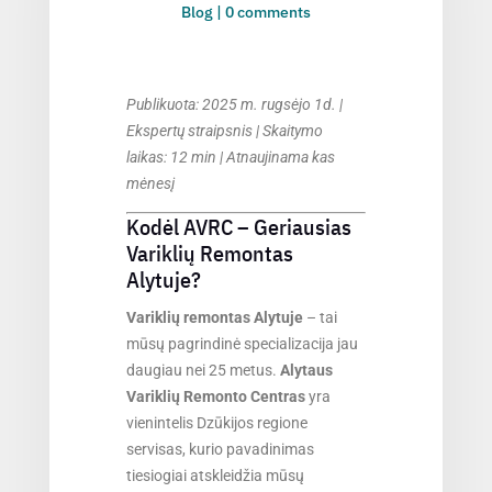
Blog
|
0 comments
Publikuota: 2025 m. rugsėjo 1d. |
Ekspertų straipsnis | Skaitymo
laikas: 12 min | Atnaujinama kas
mėnesį
Kodėl AVRC – Geriausias
Variklių Remontas
Alytuje?
Variklių remontas Alytuje
– tai
mūsų pagrindinė specializacija jau
daugiau nei 25 metus.
Alytaus
Variklių Remonto Centras
yra
vienintelis Dzūkijos regione
servisas, kurio pavadinimas
tiesiogiai atskleidžia mūsų