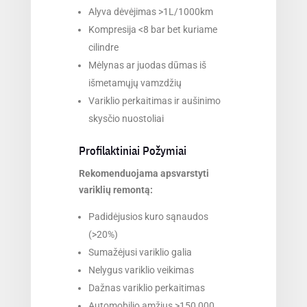
Alyva dėvėjimas >1L/1000km
Kompresija <8 bar bet kuriame
cilindre
Mėlynas ar juodas dūmas iš
išmetamųjų vamzdžių
Variklio perkaitimas ir aušinimo
skysčio nuostoliai
Profilaktiniai Požymiai
Rekomenduojama apsvarstyti
variklių remontą:
Padidėjusios kuro sąnaudos
(>20%)
Sumažėjusi variklio galia
Nelygus variklio veikimas
Dažnas variklio perkaitimas
Automobilio amžius >150,000