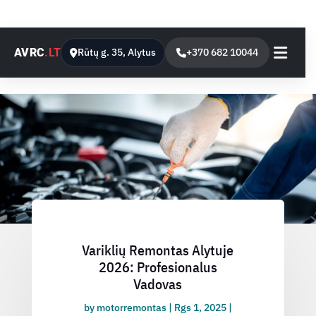
AVRC
.LT
Rūtų g. 35, Alytus
+370 682 10044
Variklių Remontas Alytuje
2026: Profesionalus
Vadovas
by
motorremontas
|
Rgs 1, 2025
|