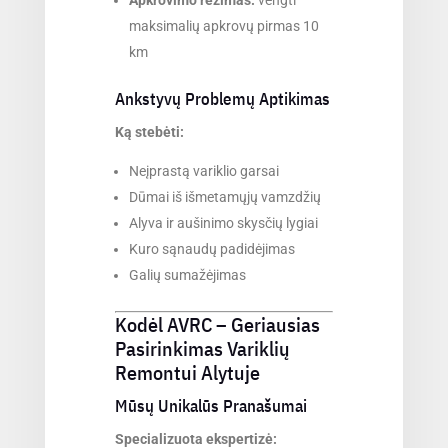
maksimalių apkrovų pirmas 10
km
Ankstyvų Problemų Aptikimas
Ką stebėti:
Neįprastą variklio garsai
Dūmai iš išmetamųjų vamzdžių
Alyva ir aušinimo skysčių lygiai
Kuro sąnaudų padidėjimas
Galių sumažėjimas
Kodėl AVRC – Geriausias
Pasirinkimas Variklių
Remontui Alytuje
Mūsų Unikalūs Pranašumai
Specializuota ekspertizė: