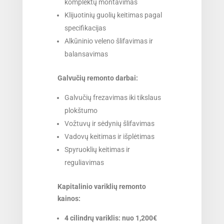
komplektų montavimas
Klijuotinių guolių keitimas pagal
specifikacijas
Alkūninio veleno šlifavimas ir
balansavimas
Galvučių remonto darbai:
Galvučių frezavimas iki tikslaus
plokštumo
Vožtuvų ir sėdynių šlifavimas
Vadovų keitimas ir išplėtimas
Spyruoklių keitimas ir
reguliavimas
Kapitalinio variklių remonto
kainos:
4 cilindrų variklis: nuo 1,200€