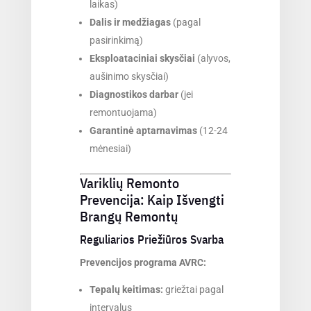
laikas)
Dalis ir medžiagas
(pagal
pasirinkimą)
Eksploataciniai skysčiai
(alyvos,
aušinimo skysčiai)
Diagnostikos darbar
(jei
remontuojama)
Garantinė aptarnavimas
(12-24
mėnesiai)
Variklių Remonto
Prevencija: Kaip Išvengti
Brangų Remontų
Reguliarios Priežiūros Svarba
Prevencijos programa AVRC:
Tepalų keitimas:
griežtai pagal
intervalus