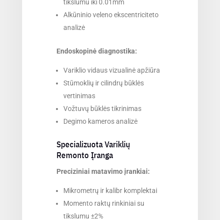
tikslumu iki 0.01mm
Alkūninio veleno ekscentriciteto
analizė
Endoskopinė diagnostika:
Variklio vidaus vizualinė apžiūra
Stūmoklių ir cilindrų būklės
vertinimas
Vožtuvų būklės tikrinimas
Degimo kameros analizė
Specializuota Variklių
Remonto Įranga
Preciziniai matavimo įrankiai:
Mikrometrų ir kalibr komplektai
Momento raktų rinkiniai su
tikslumu ±2%