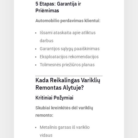
5 Etapas: Garantija ir
Priėmimas
Automobilio perdavimas klientui:
Išsami ataskaita apie atliktus
darbus
Garantijos sąlygų paaiškinimas
Eksploatacijos rekomendacijos
Tolimesnės priežiūros planas
Kada Reikalingas Variklių
Remontas Alytuje?
Kritiniai Požymiai
Skubiai kreiпkitės dėl variklių
remonto:
Metalinis garsas iš variklio
vidaus