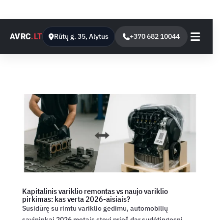
AVRC
.LT
Rūtų g. 35, Alytus
+370 682 10044
Kapitalinis variklio remontas vs naujo variklio
pirkimas: kas verta 2026-aisiais?
Susidūrę su rimtu variklio gedimu, automobilių
savininkai 2026 metais stovi prieš dar sudėtingesnį