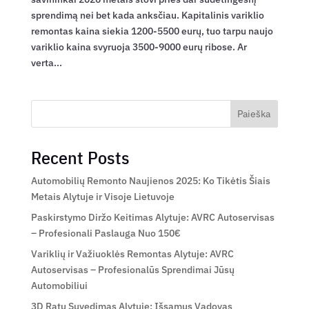
sprendimą nei bet kada anksčiau. Kapitalinis variklio
remontas kaina siekia 1200-5500 eurų, tuo tarpu naujo
variklio kaina svyruoja 3500-9000 eurų ribose. Ar
verta...
Paieška
Recent Posts
Automobilių Remonto Naujienos 2025: Ko Tikėtis Šiais
Metais Alytuje ir Visoje Lietuvoje
Paskirstymo Diržo Keitimas Alytuje: AVRC Autoservisas
– Profesionali Paslauga Nuo 150€
Variklių ir Važiuoklės Remontas Alytuje: AVRC
Autoservisas – Profesionalūs Sprendimai Jūsų
Automobiliui
3D Ratų Suvedimas Alytuje: Išsamus Vadovas