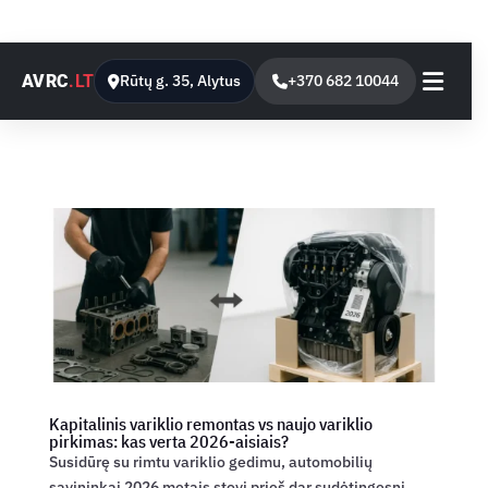
AVRC
.LT
Rūtų g. 35, Alytus
+370 682 10044
Kapitalinis variklio remontas vs naujo variklio
pirkimas: kas verta 2026-aisiais?
Susidūrę su rimtu variklio gedimu, automobilių
savininkai 2026 metais stovi prieš dar sudėtingesnį