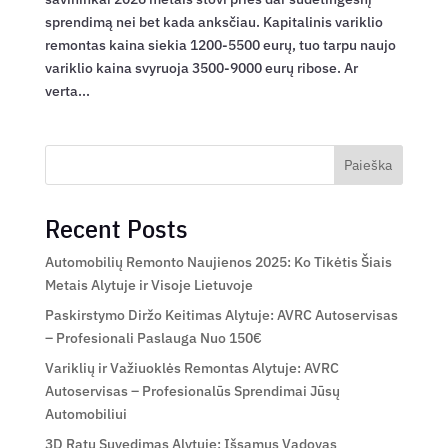
sprendimą nei bet kada anksčiau. Kapitalinis variklio
remontas kaina siekia 1200-5500 eurų, tuo tarpu naujo
variklio kaina svyruoja 3500-9000 eurų ribose. Ar
verta...
Paieška
Recent Posts
Automobilių Remonto Naujienos 2025: Ko Tikėtis Šiais
Metais Alytuje ir Visoje Lietuvoje
Paskirstymo Diržo Keitimas Alytuje: AVRC Autoservisas
– Profesionali Paslauga Nuo 150€
Variklių ir Važiuoklės Remontas Alytuje: AVRC
Autoservisas – Profesionalūs Sprendimai Jūsų
Automobiliui
3D Ratų Suvedimas Alytuje: Išsamus Vadovas