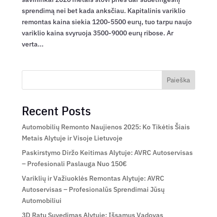
sprendimą nei bet kada anksčiau. Kapitalinis variklio
remontas kaina siekia 1200-5500 eurų, tuo tarpu naujo
variklio kaina svyruoja 3500-9000 eurų ribose. Ar
verta...
Paieška
Recent Posts
Automobilių Remonto Naujienos 2025: Ko Tikėtis Šiais
Metais Alytuje ir Visoje Lietuvoje
Paskirstymo Diržo Keitimas Alytuje: AVRC Autoservisas
– Profesionali Paslauga Nuo 150€
Variklių ir Važiuoklės Remontas Alytuje: AVRC
Autoservisas – Profesionalūs Sprendimai Jūsų
Automobiliui
3D Ratų Suvedimas Alytuje: Išsamus Vadovas