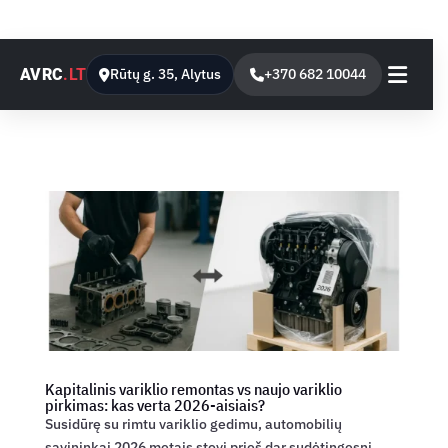
AVRC
.LT
Rūtų g. 35, Alytus
+370 682 10044
Kapitalinis variklio remontas vs naujo variklio
pirkimas: kas verta 2026-aisiais?
Susidūrę su rimtu variklio gedimu, automobilių
savininkai 2026 metais stovi prieš dar sudėtingesnį