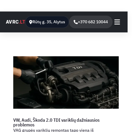
AVRC
.LT
Rūtų g. 35, Alytus
+370 682 10044
VW, Audi, Škoda 2.0 TDI variklių dažniausios
problemos
VAG grupės variklių remontas tapo viena iš