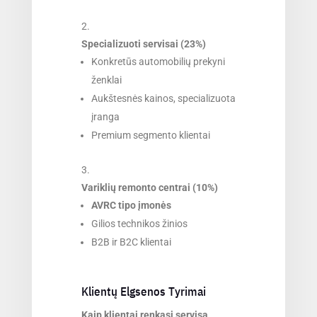
Specializuoti servisai (23%)
Konkretūs automobilių prekyni
ženklai
Aukštesnės kainos, specializuota
įranga
Premium segmento klientai
Variklių remonto centrai (10%)
AVRC tipo įmonės
Gilios technikos žinios
B2B ir B2C klientai
Klientų Elgsenos Tyrimai
Kaip klientai renkasi servisą