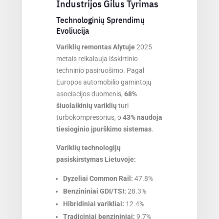
Industrijos Gilus Tyrimas
Technologinių Sprendimų
Evoliucija
Variklių remontas Alytuje
2025
metais reikalauja išskirtinio
techninio pasiruošimo. Pagal
Europos automobilio gamintojų
asociacijos duomenis,
68%
šiuolaikinių variklių
turi
turbokompresorius, o
43% naudoja
tiesioginio įpurškimo sistemas
.
Variklių technologijų
pasiskirstymas Lietuvoje:
Dyzeliai Common Rail:
47.8%
Benzininiai GDI/TSI:
28.3%
Hibridiniai varikliai:
12.4%
Tradiciniai benzininiai:
9.7%