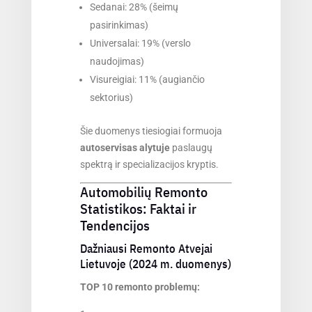
Sedanai: 28% (šeimų
pasirinkimas)
Universalai: 19% (verslo
naudojimas)
Visureigiai: 11% (augiančio
sektorius)
Šie duomenys tiesiogiai formuoja
autoservisas alytuje
paslaugų
spektrą ir specializacijos kryptis.
Automobilių Remonto
Statistikos: Faktai ir
Tendencijos
Dažniausi Remonto Atvejai
Lietuvoje (2024 m. duomenys)
TOP 10 remonto problemų: