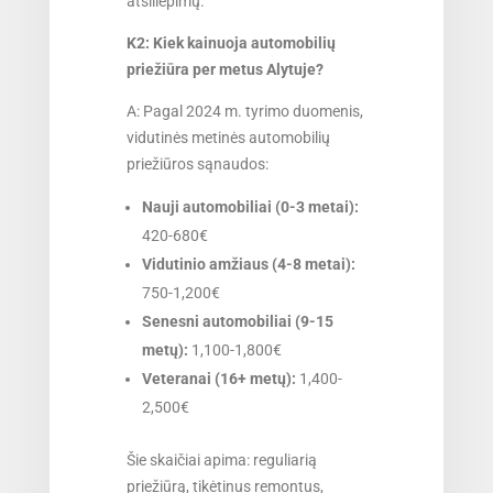
atsiliepimų.
K2: Kiek kainuoja automobilių
priežiūra per metus Alytuje?
A: Pagal 2024 m. tyrimo duomenis,
vidutinės metinės automobilių
priežiūros sąnaudos:
Nauji automobiliai (0-3 metai):
420-680€
Vidutinio amžiaus (4-8 metai):
750-1,200€
Senesni automobiliai (9-15
metų):
1,100-1,800€
Veteranai (16+ metų):
1,400-
2,500€
Šie skaičiai apima: reguliarią
priežiūrą, tikėtinus remontus,