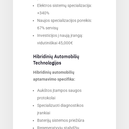
Elektros sistemų specializacija:
+340%
Naujos specializacijos poreikis:
67% servisų
Investicijos į naują įrangą:
vidutiniškai 45,000€
Hibridinių Automobilių
Technologijos
Hibridinių automobilių
aptarnavimo specifika:
Aukštos įtampos saugos
protokolai
Specializuoti diagnostikos
įrankiai
Baterijų sistemos priežiūra
Regeneratyvių stabdžių