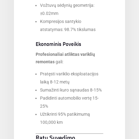
Vožtuvų sėdynių geometrija:
±0.02mm
Kompresijos santykio
atstatymas: 98.7% tikslumas
Ekonominis Poveikis
Profesionaliai atliktas variklių
remontas
gali:
Pratęsti variklio eksploatacijos
laiką 8-12 metų
Sumažinti kuro sąnaudas 8-15%
Padidinti automobilio vertę 15-
25%
Užtikrinti 95% patikimumą
100,000 km
Ratų Suvedimo