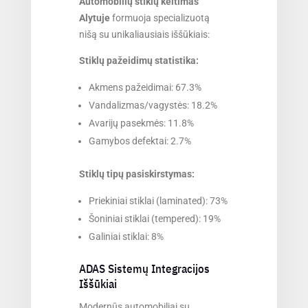
Automobilių stiklų keitimas
Alytuje
formuoja specializuotą
nišą su unikaliausiais iššūkiais:
Stiklų pažeidimų statistika:
Akmens pažeidimai: 67.3%
Vandalizmas/vagystės: 18.2%
Avarijų pasekmės: 11.8%
Gamybos defektai: 2.7%
Stiklų tipų pasiskirstymas:
Priekiniai stiklai (laminated): 73%
Šoniniai stiklai (tempered): 19%
Galiniai stiklai: 8%
ADAS Sistemų Integracijos
Iššūkiai
Modernūs automobiliai su