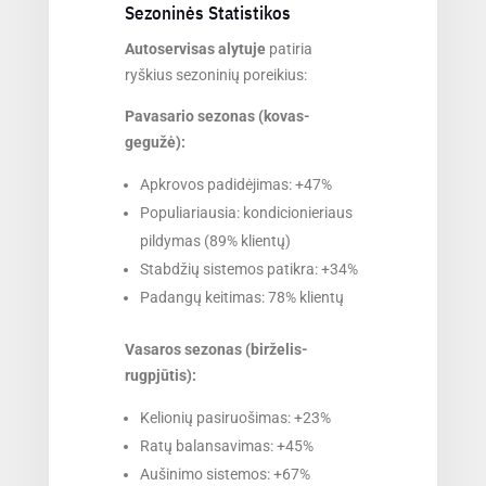
Sezoninės Statistikos
Autoservisas alytuje
patiria
ryškius sezoninių poreikius:
Pavasario sezonas (kovas-
gegužė):
Apkrovos padidėjimas: +47%
Populiariausia: kondicionieriaus
pildymas (89% klientų)
Stabdžių sistemos patikra: +34%
Padangų keitimas: 78% klientų
Vasaros sezonas (birželis-
rugpjūtis):
Kelionių pasiruošimas: +23%
Ratų balansavimas: +45%
Aušinimo sistemos: +67%