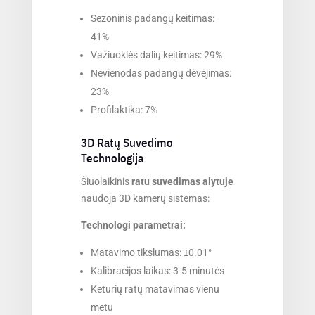
Sezoninis padangų keitimas:
41%
Važiuoklės dalių keitimas: 29%
Nevienodas padangų dėvėjimas:
23%
Profilaktika: 7%
3D Ratų Suvedimo
Technologija
Šiuolaikinis
ratu suvedimas alytuje
naudoja 3D kamerų sistemas:
Technologi parametrai:
Matavimo tikslumas: ±0.01°
Kalibracijos laikas: 3-5 minutės
Keturių ratų matavimas vienu
metu