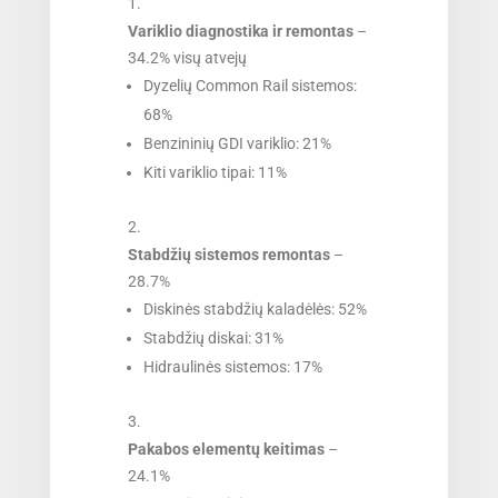
Variklio diagnostika ir remontas
–
34.2% visų atvejų
Dyzelių Common Rail sistemos:
68%
Benzininių GDI variklio: 21%
Kiti variklio tipai: 11%
Stabdžių sistemos remontas
–
28.7%
Diskinės stabdžių kaladėlės: 52%
Stabdžių diskai: 31%
Hidraulinės sistemos: 17%
Pakabos elementų keitimas
–
24.1%