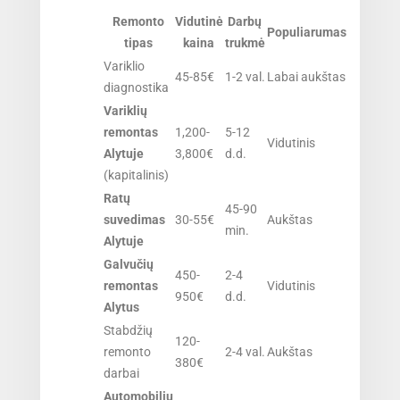
Remonto
Vidutinė
Darbų
Populiarumas
tipas
kaina
trukmė
Variklio
45-85€
1-2 val.
Labai aukštas
diagnostika
Variklių
remontas
1,200-
5-12
Vidutinis
Alytuje
3,800€
d.d.
(kapitalinis)
Ratų
45-90
suvedimas
30-55€
Aukštas
min.
Alytuje
Galvučių
450-
2-4
remontas
Vidutinis
950€
d.d.
Alytus
Stabdžių
120-
remonto
2-4 val.
Aukštas
380€
darbai
Automobilių