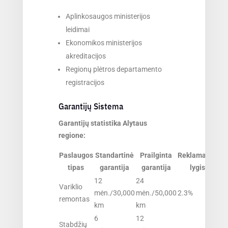
Aplinkosaugos ministerijos
leidimai
Ekonomikos ministerijos
akreditacijos
Regionų plėtros departamento
registracijos
Garantijų Sistema
Garantijų statistika Alytaus
regione:
Paslaugos
Standartinė
Prailginta
Reklamacijų
tipas
garantija
garantija
lygis
12
24
Variklio
mėn./30,000
mėn./50,000
2.3%
remontas
km
km
6
12
Stabdžių