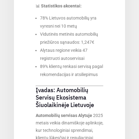
📊
Statistikos akcentai:
78% Lietuvos automobilių yra
vyresni nei 10 metų
Vidutinės metinės automobilių
priežiūros sąnaudos: 1,247€
Alytaus regione veikia 47
registruoti autoservisai
89% klientų renkasi servisą pagal
rekomendacijas ir atsiliepimus
Įvadas: Automobilių
Servisų Ekosistema
Šiuolaikinėje Lietuvoje
Automobilių servisas Alytuje
2025
metais veikia dinamiškoje aplinkoje,
kur technologiniai sprendimai,
klientų lūkesčiai ir reguliaciniai