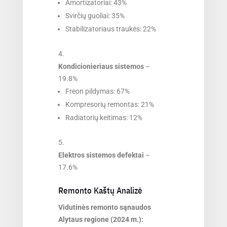
Amortizatoriai: 43%
Svirčių guoliai: 35%
Stabilizatoriaus traukės: 22%
Kondicionieriaus sistemos
–
19.8%
Freon pildymas: 67%
Kompresorių remontas: 21%
Radiatorių keitimas: 12%
Elektros sistemos defektai
–
17.6%
Remonto Kaštų Analizė
Vidutinės remonto sąnaudos
Alytaus regione (2024 m.):