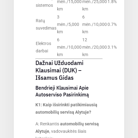
mėn./15,000
mėn./25,000
1.8%
sistemos
km
km
3
6
Ratų
mėn./5,000
mėn./10,000
0.7%
suvedimas
km
km
6
12
Elektros
mėn./10,000
mėn./20,000
3.1%
darbai
km
km
Dažnai Užduodami
Klausimai (DUK) –
Išsamus Gidas
Bendrieji Klausimai Apie
Autoserviso Pasirinkimą
K1: Kaip išsirinkti patikimiausią
automobilių servisą Alytuje?
A: Renkantis
automobilių servisą
Alytuje
, vadovaukitės šiais