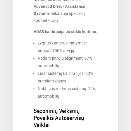
Advanced Driver Assistance
Systems
reikalauja specialių
kompetencijų:
ADAS kalibracija po stiklo keitimo:
Lygaus kameros matymas:
būtinas 100% atvejų
Radaro jutiklių alignment: 67%
automobilių
Lidar sistemų kalibracijos: 23%
premium klasės
Naktinius matymo sistemų: 12%
automobilių
Sezoninių Veiksnių
Poveikis Autoservisų
Veiklai