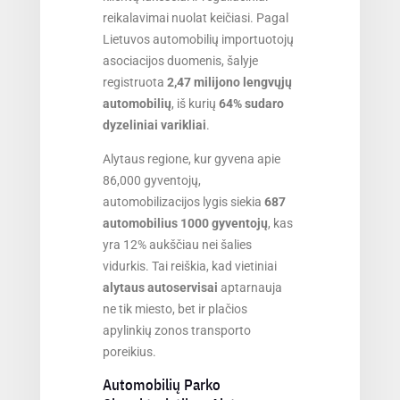
reikalavimai nuolat keičiasi. Pagal
Lietuvos automobilių importuotojų
asociacijos duomenis, šalyje
registruota
2,47 milijono lengvųjų
automobilių
, iš kurių
64% sudaro
dyzeliniai varikliai
.
Alytaus regione, kur gyvena apie
86,000 gyventojų,
automobilizacijos lygis siekia
687
automobilius 1000 gyventojų
, kas
yra 12% aukščiau nei šalies
vidurkis. Tai reiškia, kad vietiniai
alytaus autoservisai
aptarnauja
ne tik miesto, bet ir plačios
apylinkių zonos transporto
poreikius.
Automobilių Parko