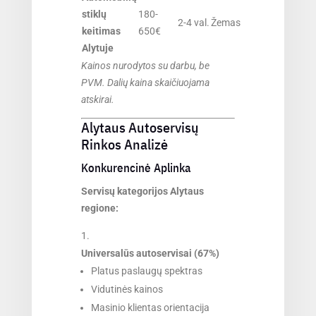
stiklų
180-
2-4 val.
Žemas
keitimas
650€
Alytuje
Kainos nurodytos su darbu, be
PVM. Dalių kaina skaičiuojama
atskirai.
Alytaus Autoservisų
Rinkos Analizė
Konkurencinė Aplinka
Servisų kategorijos Alytaus
regione:
Universalūs autoservisai (67%)
Platus paslaugų spektras
Vidutinės kainos
Masinio klientas orientacija