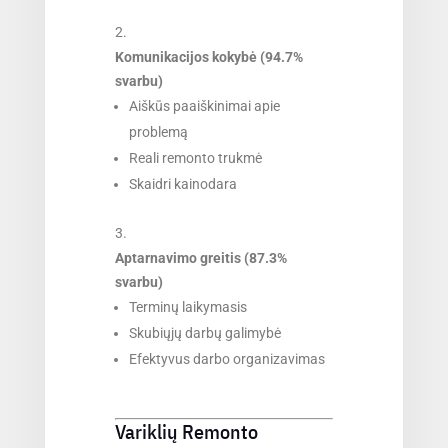
Komunikacijos kokybė (94.7%
svarbu)
Aiškūs paaiškinimai apie
problemą
Reali remonto trukmė
Skaidri kainodara
Aptarnavimo greitis (87.3%
svarbu)
Terminų laikymasis
Skubiųjų darbų galimybė
Efektyvus darbo organizavimas
Variklių Remonto