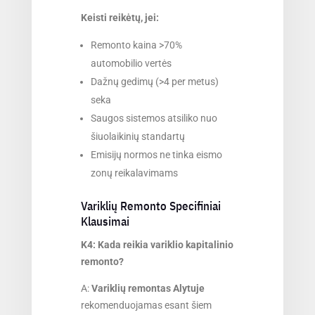
Keisti reikėtų, jei:
Remonto kaina >70%
automobilio vertės
Dažnų gedimų (>4 per metus)
seka
Saugos sistemos atsiliko nuo
šiuolaikinių standartų
Emisijų normos ne tinka eismo
zonų reikalavimams
Variklių Remonto Specifiniai
Klausimai
K4: Kada reikia variklio kapitalinio
remonto?
A:
Variklių remontas Alytuje
rekomenduojamas esant šiem