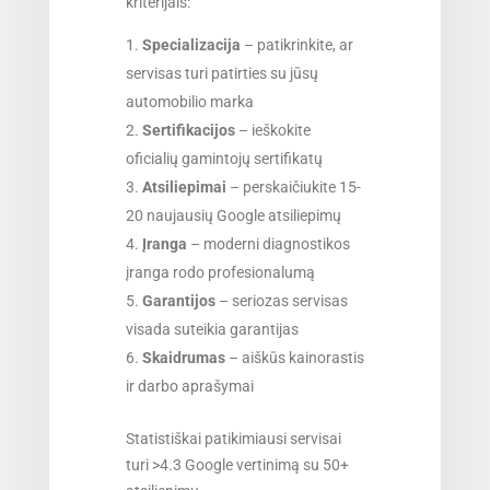
kriterijais:
Specializacija
– patikrinkite, ar
servisas turi patirties su jūsų
automobilio marka
Sertifikacijos
– ieškokite
oficialių gamintojų sertifikatų
Atsiliepimai
– perskaičiukite 15-
20 naujausių Google atsiliepimų
Įranga
– moderni diagnostikos
įranga rodo profesionalumą
Garantijos
– seriozas servisas
visada suteikia garantijas
Skaidrumas
– aiškūs kainorastis
ir darbo aprašymai
Statistiškai patikimiausi servisai
turi >4.3 Google vertinimą su 50+