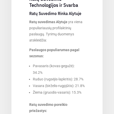
Technologijos ir Svarba
Ratų Suvedimo Rinka Alytuje
Ratų suvedimas Alytuje
yra viena
populiariausių profilaktinių
paslaugų. Tyrimų duomenys
atskleidžia:
Paslaugos populiarumas pagal
sezonus:
Pavasaris (kovas-gegužė):
34.2%
Ruduo (rugsėjis-lapkritis): 28.7%
Vasara (birželis-rugpjūtis): 21.8%
Žiema (gruodis-vasaris): 15.3%
Ratų suvedimo poreikio
priežastys: