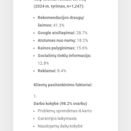
(2024 m. tyrimas, n=1,247):
Rekomendacijos draugų/
šeimos:
41.3%
Google atsiliepimai:
28.7%
Atstumas nuo namų:
18.2%
Kainos palyginimas:
15.6%
Socialinių tinklų informacija:
12.8%
Reklamai:
8.4%
Klientų pasitenkinimo faktoriai:
Darbo kokybė (98.2% svarbu)
Problemų sprendimas iš karto
Garantijos laikymasis
Naudojamų dalių kokybė